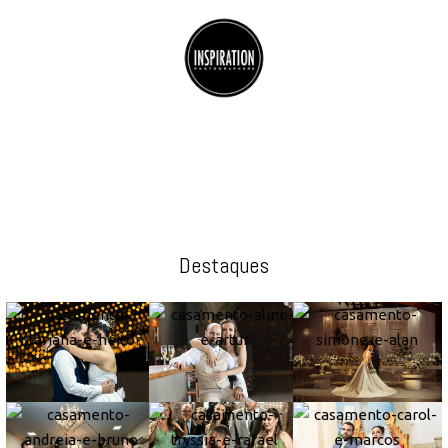
Informações
(17) 99747-4005
(17) 99708-0916
contato.jeanricardo@gmail.com
JEAN RICARDO - Fotografia