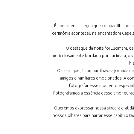
É com imensa alegria que compartilhamos
cerimônia aconteceu na encantadora Capela 
O destaque da noite foi Lucimara, de
meticulosamente bordado por Lucimara, o ve
hi
O casal, que já compartilhava a jornada 
amigos e familiares emocionados. A co
fotografar esse momento especial 
Fotografamos a essência desse amor duradou
Queremos expressar nossa sincera gratidã
nossos olhares para narrar esse capítulo tã