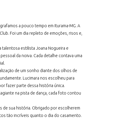
ografamos a pouco tempo em Iturama-MG. A
ub. Foi um dia repleto de emoções, risos e,
 talentosa estilista Joana Nogueira e
 pessoal da noiva. Cada detalhe contava uma
al.
ealização de um sonho diante dos olhos de
fundamente. Lucimara nos escolheu para
 fazer parte dessa história única.
agiante na pista de dança, cada foto contou
 de sua história. Obrigado por escolherem
tos tão incríveis quanto o dia do casamento.