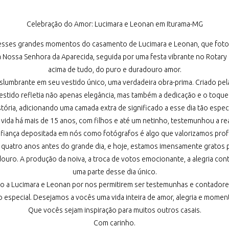
Celebração do Amor: Lucimara e Leonan em Iturama-MG
 esses grandes momentos do casamento de Lucimara e Leonan, que fot
Nossa Senhora da Aparecida, seguida por uma festa vibrante no Rotary Cl
acima de tudo, do puro e duradouro amor.
slumbrante em seu vestido único, uma verdadeira obra-prima. Criado pela
stido refletia não apenas elegância, mas também a dedicação e o toque
stória, adicionando uma camada extra de significado a esse dia tão especi
da vida há mais de 15 anos, com filhos e até um netinho, testemunhou a r
nfiança depositada em nós como fotógrafos é algo que valorizamos pro
quatro anos antes do grande dia, e hoje, estamos imensamente gratos por
ro. A produção da noiva, a troca de votos emocionante, a alegria cont
uma parte desse dia único.
o a Lucimara e Leonan por nos permitirem ser testemunhas e contadores
o especial. Desejamos a vocês uma vida inteira de amor, alegria e momen
Que vocês sejam inspiração para muitos outros casais.
Com carinho.