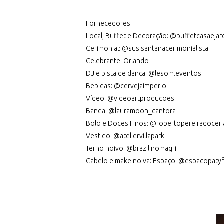
Fornecedores
Local, Buffet e Decoração: @buffetcasaejar
Cerimonial: @susisantanacerimonialista
Celebrante: Orlando
DJ e pista de dança: @lesom.eventos
Bebidas: @cervejaimperio
Vídeo: @videoartproducoes
Banda: @lauramoon_cantora
Bolo e Doces Finos: @robertopereiradoceri
Vestido: @ateliervillapark
Terno noivo: @brazilinomagri
Cabelo e make noiva: Espaço: @espacopaty