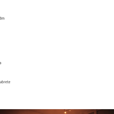
dim
a
fabrete