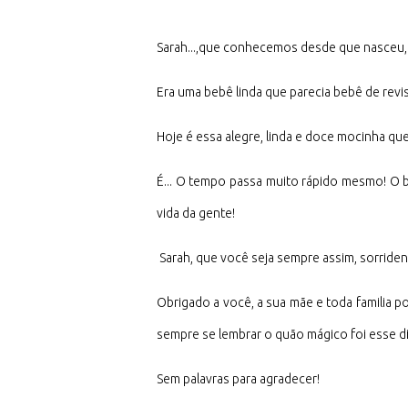
Sarah...,que conhecemos desde que nasceu, p
Era uma bebê linda que parecia bebê de revis
Hoje é essa alegre, linda e doce mocinha qu
É... O tempo passa muito rápido mesmo! O b
vida da gente!
Sarah, que você seja sempre assim, sorriden
Obrigado a você, a sua mãe e toda familia p
sempre se lembrar o quão mágico foi esse di
Sem palavras para agradecer!