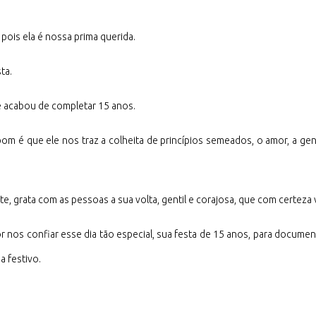
ois ela é nossa prima querida.
ta.
e acabou de completar 15 anos.
om é que ele nos traz a colheita de princípios semeados, o amor, a ge
te, grata com as pessoas a sua volta, gentil e corajosa, que com certez
or nos confiar esse dia tão especial, sua festa de 15 anos, para docum
a festivo.