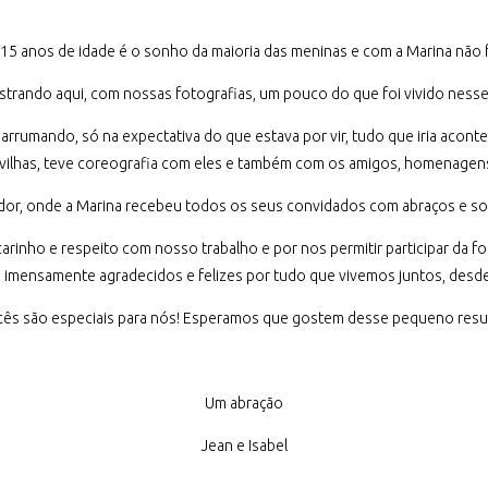
5 anos de idade é o sonho da maioria das meninas e com a Marina não fo
trando aqui, com nossas fotografias, um pouco do que foi vivido nesse 
rumando, só na expectativa do que estava por vir, tudo que iria aconte
avilhas, teve coreografia com eles e também com os amigos, homenagens
ador, onde a Marina recebeu todos os seus convidados com abraços e sorri
 carinho e respeito com nosso trabalho e por nos permitir participar da 
mensamente agradecidos e felizes por tudo que vivemos juntos, desde o
ês são especiais para nós! Esperamos que gostem desse pequeno res
Um abração
Jean e Isabel