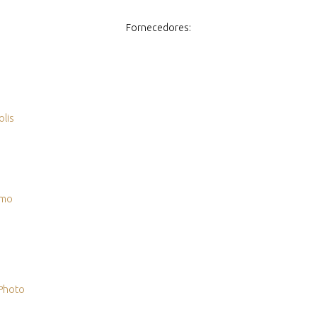
Fornecedores:
olis
tmo
Photo