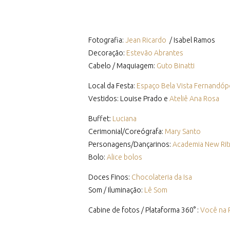
Fotografia:
Jean Ricardo
/ Isabel Ramos
Decoração:
Estevão Abrantes
Cabelo / Maquiagem:
Guto Binatti
Local da Festa:
Espaço Bela Vista Fernandóp
Vestidos: Louise Prado e
Ateliê Ana Rosa
Buffet:
Luciana
Cerimonial/Coreógrafa:
Mary Santo
Personagens/Dançarinos:
Academia New Ri
Bolo:
Alice bolos
Doces Finos:
Chocolateria da Isa
Som / Iluminação:
Lê Som
Cabine de fotos / Plataforma 360° :
Você na 