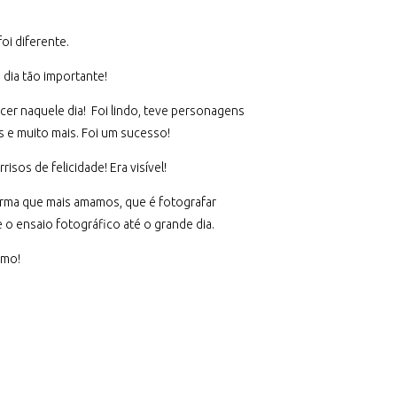
i diferente.
dia tão importante!
cer naquele dia! Foi lindo, teve personagens
 e muito mais. Foi um sucesso!
sos de felicidade! Era visível!
forma que mais amamos, que é fotografar
 ensaio fotográfico até o grande dia.
umo!