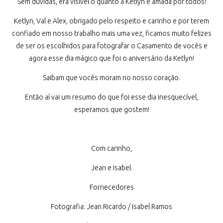
Sem dúvidas, era visível o quanto a Ketlyn é amada por todos!
Ketlyn, Val e Alex, obrigado pelo respeito e carinho e por terem
confiado em nosso trabalho mais uma vez, ficamos muito felizes
de ser os escolhidos para fotografar o Casamento de vocês e
agora esse dia mágico que foi o aniversário da Ketlyn!
Saibam que vocês moram no nosso coração.
Então aí vai um resumo do que foi esse dia inesquecível,
esperamos que gostem!
Com carinho,
Jean e Isabel.
Fornecedores
Fotografia: Jean Ricardo / Isabel Ramos